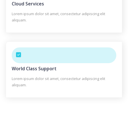
Cloud Services
Lorem ipsum dolor sit amet, consectetur adipiscing elit
aliquam.
World Class Support
Lorem ipsum dolor sit amet, consectetur adipiscing elit
aliquam.