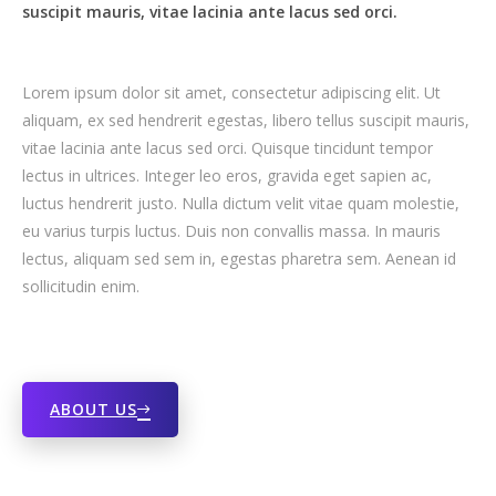
suscipit mauris, vitae lacinia ante lacus sed orci.
Lorem ipsum dolor sit amet, consectetur adipiscing elit. Ut
aliquam, ex sed hendrerit egestas, libero tellus suscipit mauris,
vitae lacinia ante lacus sed orci. Quisque tincidunt tempor
lectus in ultrices. Integer leo eros, gravida eget sapien ac,
luctus hendrerit justo. Nulla dictum velit vitae quam molestie,
eu varius turpis luctus. Duis non convallis massa. In mauris
lectus, aliquam sed sem in, egestas pharetra sem. Aenean id
sollicitudin enim.
ABOUT US