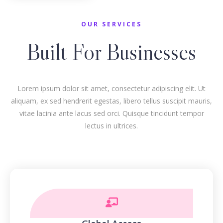
OUR SERVICES
Built For Businesses
Lorem ipsum dolor sit amet, consectetur adipiscing elit. Ut
aliquam, ex sed hendrerit egestas, libero tellus suscipit mauris,
vitae lacinia ante lacus sed orci. Quisque tincidunt tempor
lectus in ultrices.