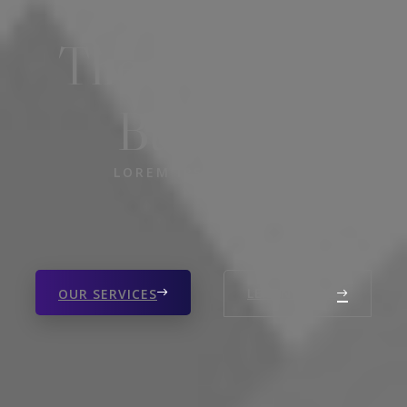
The Future Of
Business
LOREM IPSUM DOLOR
LEARN MORE
OUR SERVICES