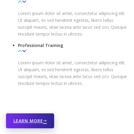
Lorem ipsum dolor sit amet, consectetur adipiscing elit.
Ut aliquam, ex sed hendrerit egestas, libero tellus
suscipit mauris, vitae lacinia ante lacus sed orci. Quisque
tincidunt tempor lectus in ultrices.
Professional Training
Lorem ipsum dolor sit amet, consectetur adipiscing elit.
Ut aliquam, ex sed hendrerit egestas, libero tellus
suscipit mauris, vitae lacinia ante lacus sed orci. Quisque
tincidunt tempor lectus in ultrices.
LEARN MORE