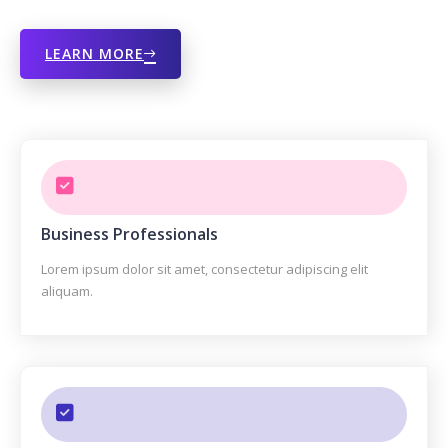
LEARN MORE
Business Professionals
Lorem ipsum dolor sit amet, consectetur adipiscing elit
aliquam.